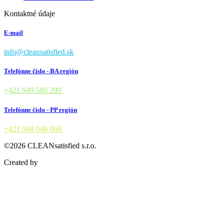
Kontaktné údaje
E-mail
info@cleansatisfied.sk
Telefónne číslo - BA región
+421 949 580 299
Telefónne číslo - PP región
+421 948 048 069
©2026 CLEANsatisfied s.r.o.
Created by
OWI