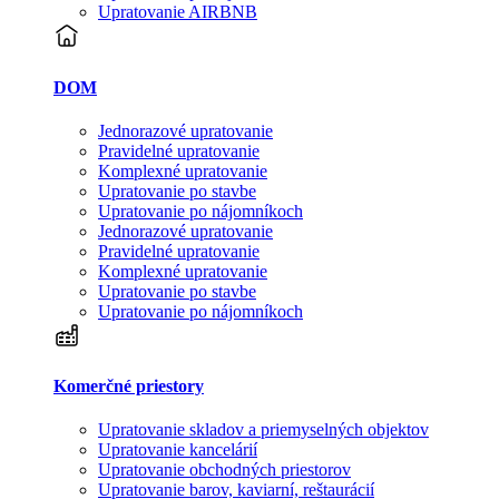
Upratovanie AIRBNB
DOM
Jednorazové upratovanie
Pravidelné upratovanie
Komplexné upratovanie
Upratovanie po stavbe
Upratovanie po nájomníkoch
Jednorazové upratovanie
Pravidelné upratovanie
Komplexné upratovanie
Upratovanie po stavbe
Upratovanie po nájomníkoch
Komerčné priestory
Upratovanie skladov a priemyselných objektov
Upratovanie kancelárií
Upratovanie obchodných priestorov
Upratovanie barov, kaviarní, reštaurácií