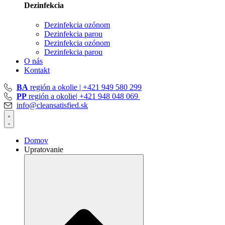
Dezinfekcia
Dezinfekcia ozónom
Dezinfekcia parou
Dezinfekcia ozónom
Dezinfekcia parou
O nás
Kontakt
BA
región a okolie | +421 949 580 299
PP
región a okolie| +421 948 048 069
info@cleansatisfied.sk
Domov
Upratovanie