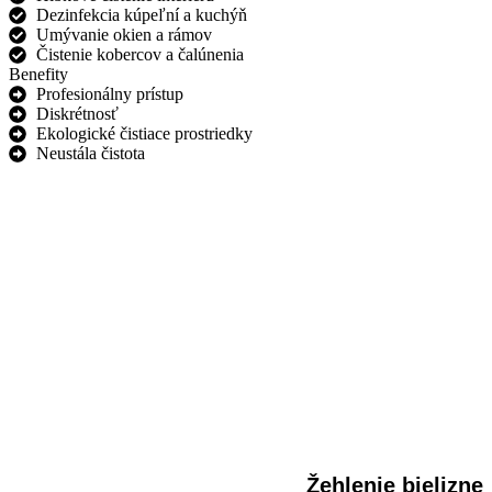
Dezinfekcia kúpeľní a kuchýň
Umývanie okien a rámov
Čistenie kobercov a čalúnenia
Benefity
Profesionálny prístup
Diskrétnosť
Ekologické čistiace prostriedky
Neustála čistota
Žehlenie bielizne