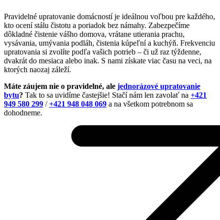
Pravidelné upratovanie domácností je ideálnou voľbou pre každého,
kto ocení stálu čistotu a poriadok bez námahy. Zabezpečíme
dôkladné čistenie vášho domova, vrátane utierania prachu,
vysávania, umývania podláh, čistenia kúpeľní a kuchýň. Frekvenciu
upratovania si zvolíte podľa vašich potrieb – či už raz týždenne,
dvakrát do mesiaca alebo inak. S nami získate viac času na veci, na
ktorých naozaj záleží.
Máte záujem nie o pravidelné, ale
jednorázové upratovanie
bytu
?
Tak to sa uvidíme častejšie! Stačí nám len zavolať na
+421
949 580 299
/
+421 948 048 069
a na všetkom potrebnom sa
dohodneme.