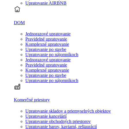
Upratovanie AIRBNB
DOM
Jednorazové upratovanie
Pravidelné upratovanie
Komplexné upratovanie
Upratovanie po stavbe
Upratovanie po nájomníkoch
Jednorazové upratovanie
Pravidelné upratovanie
Komplexné upratovanie
Upratovanie po stavbe
Upratovanie po nájomníkoch
Komerčné priestory
Upratovanie skladov a priemyselných objektov
Upratovanie kancelárií
Upratovanie obchodných priestorov
Upratovanie barov, kaviarní, reštaurácií