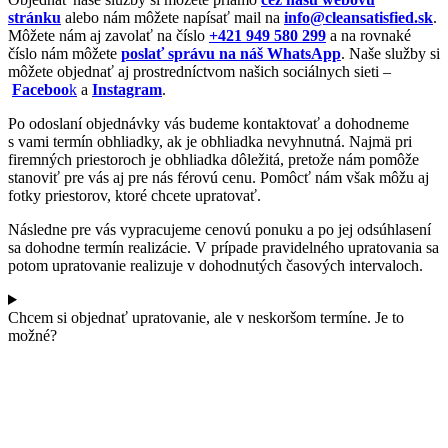
stránku
alebo nám môžete napísať mail na
info@cleansatisfied.sk
.
Môžete nám aj zavolať na číslo
+421 949 580 299
a na rovnaké
číslo nám môžete
poslať správu na náš WhatsApp
. Naše služby si
môžete objednať aj prostredníctvom našich sociálnych sieti –
Faceboo
k
a
Instagram
.
Po odoslaní objednávky vás budeme kontaktovať a dohodneme
s vami termín obhliadky, ak je obhliadka nevyhnutná. Najmä pri
firemných priestoroch je obhliadka dôležitá, pretože nám pomôže
stanoviť pre vás aj pre nás férovú cenu. Pomôcť nám však môžu aj
fotky priestorov, ktoré chcete upratovať.
Následne pre vás vypracujeme cenovú ponuku a po jej odsúhlasení
sa dohodne termín realizácie. V prípade pravidelného upratovania sa
potom upratovanie realizuje v dohodnutých časových intervaloch.
Chcem si objednať upratovanie, ale v neskoršom termíne. Je to
možné?