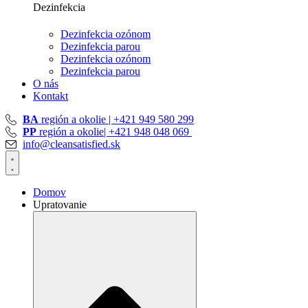
Dezinfekcia
Dezinfekcia ozónom
Dezinfekcia parou
Dezinfekcia ozónom
Dezinfekcia parou
O nás
Kontakt
BA
región a okolie | +421 949 580 299
PP
región a okolie| +421 948 048 069
info@cleansatisfied.sk
Domov
Upratovanie