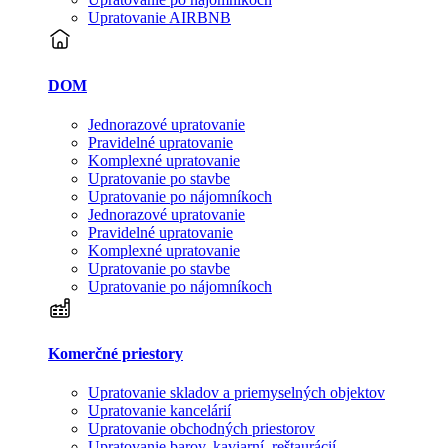
Upratovanie AIRBNB
DOM
Jednorazové upratovanie
Pravidelné upratovanie
Komplexné upratovanie
Upratovanie po stavbe
Upratovanie po nájomníkoch
Jednorazové upratovanie
Pravidelné upratovanie
Komplexné upratovanie
Upratovanie po stavbe
Upratovanie po nájomníkoch
Komerčné priestory
Upratovanie skladov a priemyselných objektov
Upratovanie kancelárií
Upratovanie obchodných priestorov
Upratovanie barov, kaviarní, reštaurácií