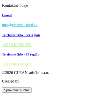
Kontaktné údaje
E-mail
info@cleansatisfied.sk
Telefónne číslo - BA región
+421 949 580 299
Telefónne číslo - PP región
+421 948 048 069
©2026 CLEANsatisfied s.r.o.
Created by
OWI
Spravovať súhlas