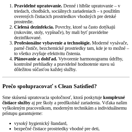
Pravidelné upratovanie.
Denné i hlbšie upratovanie – v
triedach, chodbách, sociálnych zariadeniach – s použitím
overených čistiacich prostriedkov vhodných pre detské
prostredie.
Cielená dezinfekcia.
Povrchy, ktoré sa často dotýkajú
(rukoväte, stoly, vypínače), by mali byť pravidelne
dezinfikované.
Profesionálne vybavenie a technológie.
Moderné vysávače,
parné čističe, bezchemické prostriedky tam, kde je to možné –
to všetko zvyšuje efektivitu čistenia.
Plánovanie a dohľad.
Vytvorenie harmonogramu údržby,
kontrolné prehliadky a pravidelné hodnotenie stavu sú
dôležitou súčasťou každej služby.
Prečo spolupracovať s
Clean Satisfied
?
Sme skúsená upratovacia spoločnosť, ktorá poskytuje
komplexné
čistiace služby
aj pre školy a predškolské zariadenia. Vďaka našim
vyškoleným pracovníkom, moderným technikám a individuálnemu
prístupu garantujeme:
vysoký hygienický štandard,
bezpečné čistiace prostriedky vhodné pre deti,