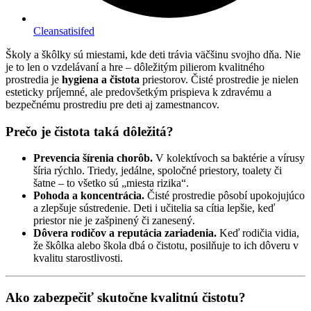
Cleansatisifed
Školy a škôlky sú miestami, kde deti trávia väčšinu svojho dňa. Nie
je to len o vzdelávaní a hre – dôležitým pilierom kvalitného
prostredia je
hygiena a čistota
priestorov. Čisté prostredie je nielen
esteticky príjemné, ale predovšetkým prispieva k zdravému a
bezpečnému prostrediu pre deti aj zamestnancov.
Prečo je čistota taká dôležitá?
Prevencia šírenia chorôb.
V kolektívoch sa baktérie a vírusy
šíria rýchlo. Triedy, jedálne, spoločné priestory, toalety či
šatne – to všetko sú „miesta rizika“.
Pohoda a koncentrácia.
Čisté prostredie pôsobí upokojujúco
a zlepšuje sústredenie. Deti i učitelia sa cítia lepšie, keď
priestor nie je zašpinený či zanesený.
Dôvera rodičov a reputácia zariadenia.
Keď rodičia vidia,
že škôlka alebo škola dbá o čistotu, posilňuje to ich dôveru v
kvalitu starostlivosti.
Ako zabezpečiť skutočne kvalitnú čistotu?