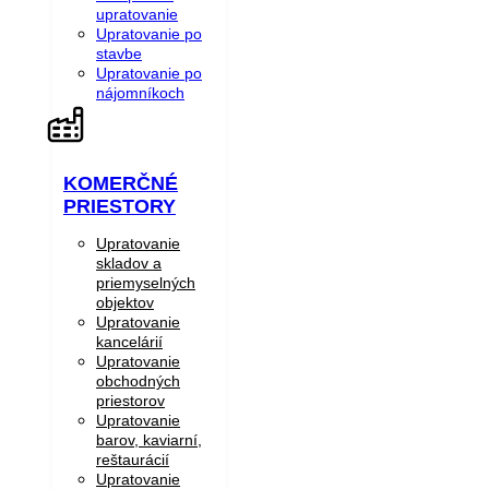
upratovanie
Upratovanie po
stavbe
Upratovanie po
nájomníkoch
KOMERČNÉ
PRIESTORY
Upratovanie
skladov a
priemyselných
objektov
Upratovanie
kancelárií
Upratovanie
obchodných
priestorov
Upratovanie
barov, kaviarní,
reštaurácií
Upratovanie