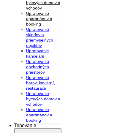
bytových domov a
vchodov
Upratovanie
apartmánov a
booking
Upratovanie
skladov a
priemyselných
objektov
Upratovanie
kancelárií
Upratovanie
obchodných
priestorov
Upratovanie
barov, kaviarní,
reštaurácií
Upratovanie
bytových domov a
vchodov
Upratovanie
apartmánov a
booking
Tepovanie