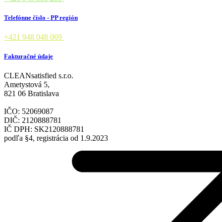
Telefónne číslo - PP región
+421 948 048 069
Fakturačné údaje
CLEANsatisfied s.r.o.
Ametystová 5,
821 06 Bratislava
IČO: 52069087
DIČ: 2120888781
IČ DPH: SK2120888781
podľa §4, registrácia od 1.9.2023