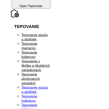
Open Tepovanie
TEPOVANIE
Tepovanie gauča
a stoličiek
Tepovanie
matracov
Tepovanie
kobercov
Tepovanie v
škôlke a školských
zariadeniach
Tepovanie
ubytovacích
zariadení
Tepovanie gauča
a stoličiek
Tepovanie
matracov
Tepovanie